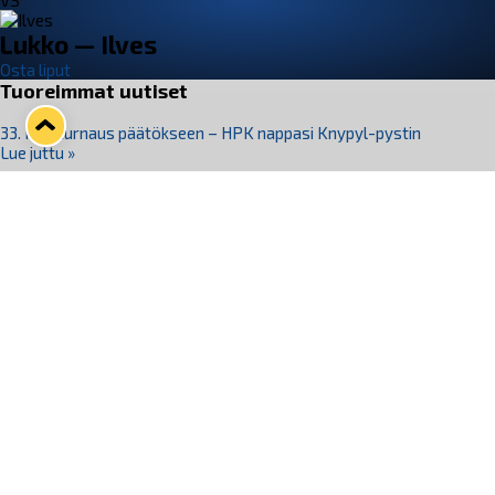
VS
Lukko — Ilves
Osta liput
Tuoreimmat uutiset
33. Pitsiturnaus päätökseen – HPK nappasi Knypyl-pystin
Lue juttu »
Otteluliput juhlakaudelle 26–27 nyt myynnissä!
Lue juttu »
Kiekko-Espoo voittaa historian ensimmäisen naisten
Pitsiturnauksen
Lue juttu »
Pitsiturnauksen päiväliput on loppuunmyyty – Pitsitunnelmaan
pääset myös Marina Vistan terassilla
Lue juttu »
Lukko ja pirkanmaalainen vaatevalmistaja Nousu yhteistyöhön
Lue juttu »
Seuraa Lukkoa somessa