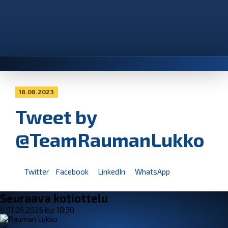
18.08.2023
Tweet by
@TeamRaumanLukko
Twitter
Facebook
LinkedIn
WhatsApp
Seuraava kotiottelu
ti 01.09.2026 klo 18:30