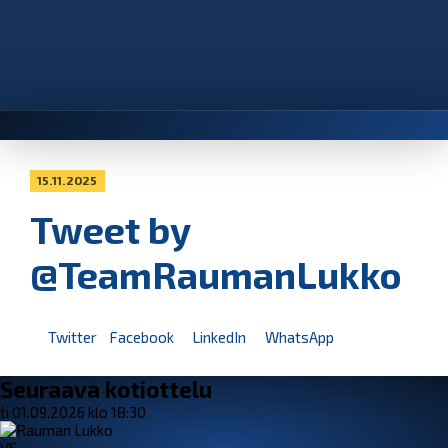
15.11.2025
Tweet by
@TeamRaumanLukko
Twitter
Facebook
LinkedIn
WhatsApp
Seuraava kotiottelu
ti 01.09.2026 klo 18:30