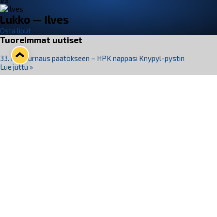
VS
Lukko — Ilves
Osta liput
Tuoreimmat uutiset
33. Pitsiturnaus päätökseen – HPK nappasi Knypyl-pystin
Lue juttu »
Otteluliput juhlakaudelle 26–27 nyt myynnissä!
Lue juttu »
Kiekko-Espoo voittaa historian ensimmäisen naisten
Pitsiturnauksen
Lue juttu »
Pitsiturnauksen päiväliput on loppuunmyyty – Pitsitunnelmaan
pääset myös Marina Vistan terassilla
Lue juttu »
Lukko ja pirkanmaalainen vaatevalmistaja Nousu yhteistyöhön
Lue juttu »
Seuraa Lukkoa somessa