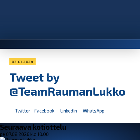
03.01.2024
Tweet by
@TeamRaumanLukko
Twitter
Facebook
LinkedIn
WhatsApp
Seuraava kotiottelu
pe 07.08.2026 klo 10:00