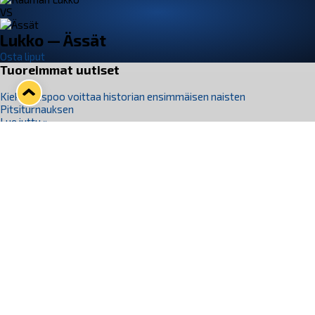
VS
Lukko — Ässät
Osta liput
Tuoreimmat uutiset
Kiekko-Espoo voittaa historian ensimmäisen naisten
Pitsiturnauksen
Lue juttu »
Pitsiturnauksen päiväliput on loppuunmyyty – Pitsitunnelmaan
pääset myös Marina Vistan terassilla
Lue juttu »
Lukko ja pirkanmaalainen vaatevalmistaja Nousu yhteistyöhön
Lue juttu »
Aapo Vanninen Nuorten Leijonien mukana
Lue juttu »
Rauman Lukko Oy on ostanut Marina Vista Oy:n liiketoiminnan
Raumalta
Lue juttu »