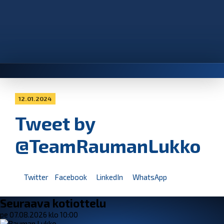
12.01.2024
Tweet by
@TeamRaumanLukko
Twitter
Facebook
LinkedIn
WhatsApp
Seuraava kotiottelu
pe 07.08.2026 klo 10:00