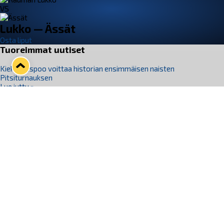
VS
Lukko — Ässät
Osta liput
Tuoreimmat uutiset
Kiekko-Espoo voittaa historian ensimmäisen naisten
Pitsiturnauksen
Lue juttu »
Pitsiturnauksen päiväliput on loppuunmyyty – Pitsitunnelmaan
pääset myös Marina Vistan terassilla
Lue juttu »
Lukko ja pirkanmaalainen vaatevalmistaja Nousu yhteistyöhön
Lue juttu »
Aapo Vanninen Nuorten Leijonien mukana
Lue juttu »
Rauman Lukko Oy on ostanut Marina Vista Oy:n liiketoiminnan
Raumalta
Lue juttu »