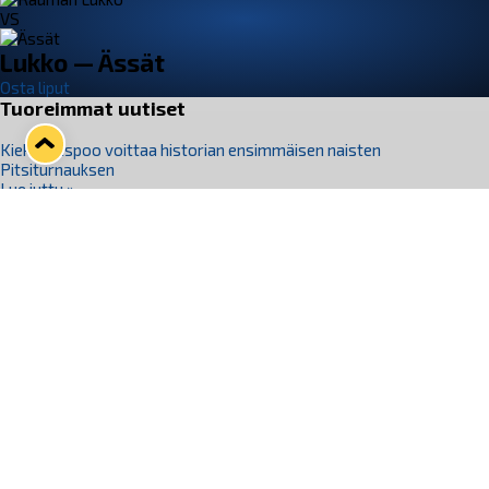
VS
Lukko — Ässät
Osta liput
Tuoreimmat uutiset
Kiekko-Espoo voittaa historian ensimmäisen naisten
Pitsiturnauksen
Lue juttu »
Pitsiturnauksen päiväliput on loppuunmyyty – Pitsitunnelmaan
pääset myös Marina Vistan terassilla
Lue juttu »
Lukko ja pirkanmaalainen vaatevalmistaja Nousu yhteistyöhön
Lue juttu »
Aapo Vanninen Nuorten Leijonien mukana
Lue juttu »
Rauman Lukko Oy on ostanut Marina Vista Oy:n liiketoiminnan
Raumalta
Lue juttu »