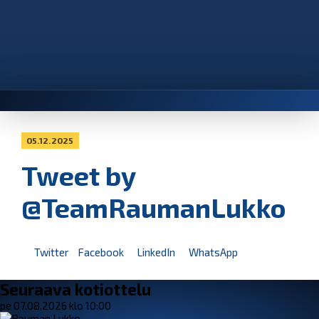
05.12.2025
Tweet by
@TeamRaumanLukko
Twitter
Facebook
LinkedIn
WhatsApp
Seuraava kotiottelu
pe 07.08.2026 klo 10:00