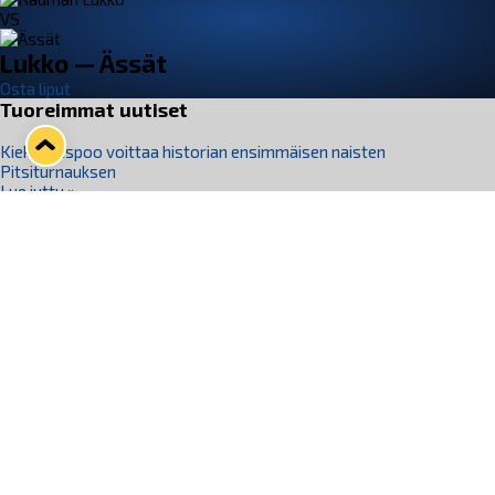
VS
Lukko — Ässät
Osta liput
Tuoreimmat uutiset
Kiekko-Espoo voittaa historian ensimmäisen naisten
Pitsiturnauksen
Lue juttu »
Pitsiturnauksen päiväliput on loppuunmyyty – Pitsitunnelmaan
pääset myös Marina Vistan terassilla
Lue juttu »
Lukko ja pirkanmaalainen vaatevalmistaja Nousu yhteistyöhön
Lue juttu »
Aapo Vanninen Nuorten Leijonien mukana
Lue juttu »
Rauman Lukko Oy on ostanut Marina Vista Oy:n liiketoiminnan
Raumalta
Lue juttu »