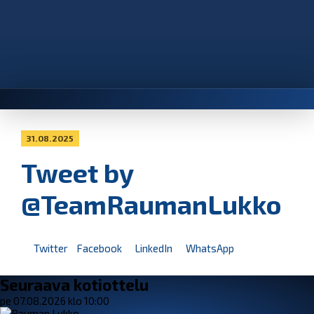
31.08.2025
Tweet by
@TeamRaumanLukko
Twitter
Facebook
LinkedIn
WhatsApp
Seuraava kotiottelu
pe 07.08.2026 klo 10:00