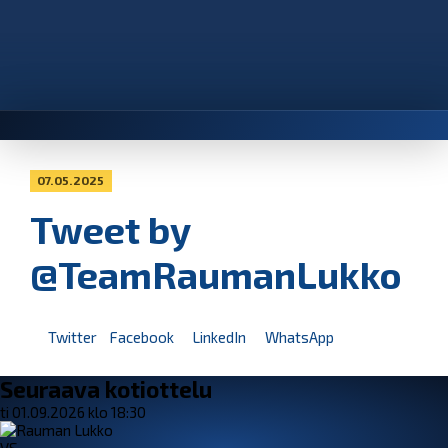
07.05.2025
Tweet by
@TeamRaumanLukko
Twitter
Facebook
LinkedIn
WhatsApp
Seuraava kotiottelu
ti 01.09.2026 klo 18:30