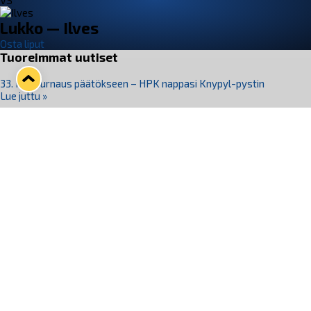
VS
Lukko — Ilves
Osta liput
Tuoreimmat uutiset
33. Pitsiturnaus päätökseen – HPK nappasi Knypyl-pystin
Lue juttu »
Otteluliput juhlakaudelle 26–27 nyt myynnissä!
Lue juttu »
Kiekko-Espoo voittaa historian ensimmäisen naisten
Pitsiturnauksen
Lue juttu »
Pitsiturnauksen päiväliput on loppuunmyyty – Pitsitunnelmaan
pääset myös Marina Vistan terassilla
Lue juttu »
Lukko ja pirkanmaalainen vaatevalmistaja Nousu yhteistyöhön
Lue juttu »
Seuraa Lukkoa somessa