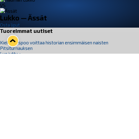
VS
Lukko — Ässät
Osta liput
Tuoreimmat uutiset
Kiekko-Espoo voittaa historian ensimmäisen naisten
Pitsiturnauksen
Lue juttu »
Pitsiturnauksen päiväliput on loppuunmyyty – Pitsitunnelmaan
pääset myös Marina Vistan terassilla
Lue juttu »
Lukko ja pirkanmaalainen vaatevalmistaja Nousu yhteistyöhön
Lue juttu »
Aapo Vanninen Nuorten Leijonien mukana
Lue juttu »
Rauman Lukko Oy on ostanut Marina Vista Oy:n liiketoiminnan
Raumalta
Lue juttu »