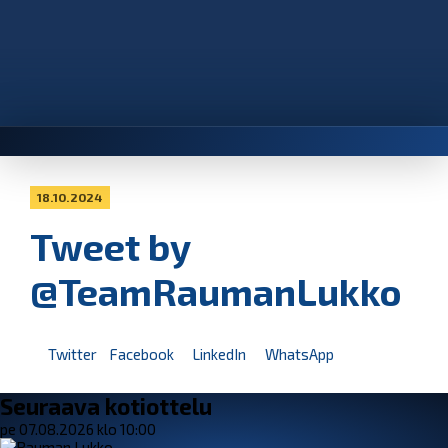
18.10.2024
Tweet by
@TeamRaumanLukko
Twitter
Facebook
LinkedIn
WhatsApp
Seuraava kotiottelu
pe 07.08.2026 klo 10:00