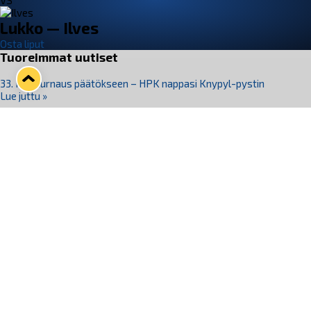
VS
Lukko — Ilves
Osta liput
Tuoreimmat uutiset
33. Pitsiturnaus päätökseen – HPK nappasi Knypyl-pystin
Lue juttu »
Otteluliput juhlakaudelle 26–27 nyt myynnissä!
Lue juttu »
Kiekko-Espoo voittaa historian ensimmäisen naisten
Pitsiturnauksen
Lue juttu »
Pitsiturnauksen päiväliput on loppuunmyyty – Pitsitunnelmaan
pääset myös Marina Vistan terassilla
Lue juttu »
Lukko ja pirkanmaalainen vaatevalmistaja Nousu yhteistyöhön
Lue juttu »
Seuraa Lukkoa somessa