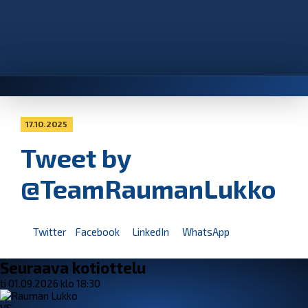
17.10.2025
Tweet by
@TeamRaumanLukko
Twitter
Facebook
LinkedIn
WhatsApp
Seuraava kotiottelu
ti 01.09.2026 klo 18:30