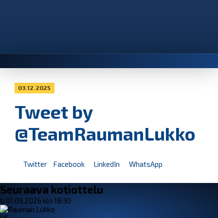
03.12.2025
Tweet by
@TeamRaumanLukko
Twitter
Facebook
LinkedIn
WhatsApp
Seuraava kotiottelu
ti 01.09.2026 klo 18:30