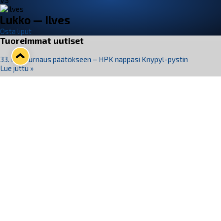
VS
Lukko — Ilves
Osta liput
Tuoreimmat uutiset
33. Pitsiturnaus päätökseen – HPK nappasi Knypyl-pystin
Lue juttu »
Otteluliput juhlakaudelle 26–27 nyt myynnissä!
Lue juttu »
Kiekko-Espoo voittaa historian ensimmäisen naisten
Pitsiturnauksen
Lue juttu »
Pitsiturnauksen päiväliput on loppuunmyyty – Pitsitunnelmaan
pääset myös Marina Vistan terassilla
Lue juttu »
Lukko ja pirkanmaalainen vaatevalmistaja Nousu yhteistyöhön
Lue juttu »
Seuraa Lukkoa somessa