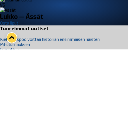
VS
Lukko — Ässät
Osta liput
Tuoreimmat uutiset
Kiekko-Espoo voittaa historian ensimmäisen naisten
Pitsiturnauksen
Lue juttu »
Pitsiturnauksen päiväliput on loppuunmyyty – Pitsitunnelmaan
pääset myös Marina Vistan terassilla
Lue juttu »
Lukko ja pirkanmaalainen vaatevalmistaja Nousu yhteistyöhön
Lue juttu »
Aapo Vanninen Nuorten Leijonien mukana
Lue juttu »
Rauman Lukko Oy on ostanut Marina Vista Oy:n liiketoiminnan
Raumalta
Lue juttu »