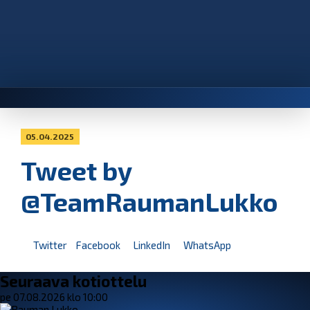
05.04.2025
Tweet by
@TeamRaumanLukko
Twitter
Facebook
LinkedIn
WhatsApp
Seuraava kotiottelu
pe 07.08.2026 klo 10:00