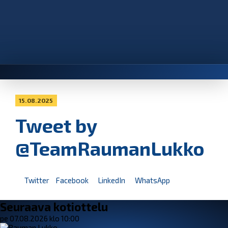
15.08.2025
Tweet by
@TeamRaumanLukko
Twitter
Facebook
LinkedIn
WhatsApp
Seuraava kotiottelu
pe 07.08.2026 klo 10:00