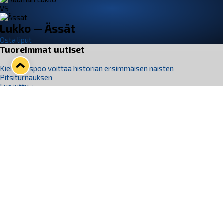
VS
Lukko — Ässät
Osta liput
Tuoreimmat uutiset
Kiekko-Espoo voittaa historian ensimmäisen naisten
Pitsiturnauksen
Lue juttu »
Pitsiturnauksen päiväliput on loppuunmyyty – Pitsitunnelmaan
pääset myös Marina Vistan terassilla
Lue juttu »
Lukko ja pirkanmaalainen vaatevalmistaja Nousu yhteistyöhön
Lue juttu »
Aapo Vanninen Nuorten Leijonien mukana
Lue juttu »
Rauman Lukko Oy on ostanut Marina Vista Oy:n liiketoiminnan
Raumalta
Lue juttu »