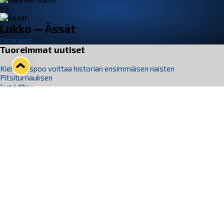
VS
Lukko — Ässät
Osta liput
Tuoreimmat uutiset
Kiekko-Espoo voittaa historian ensimmäisen naisten
Pitsiturnauksen
Lue juttu »
Pitsiturnauksen päiväliput on loppuunmyyty – Pitsitunnelmaan
pääset myös Marina Vistan terassilla
Lue juttu »
Lukko ja pirkanmaalainen vaatevalmistaja Nousu yhteistyöhön
Lue juttu »
Aapo Vanninen Nuorten Leijonien mukana
Lue juttu »
Rauman Lukko Oy on ostanut Marina Vista Oy:n liiketoiminnan
Raumalta
Lue juttu »