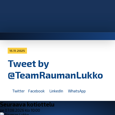
15.11.2025
Tweet by
@TeamRaumanLukko
Twitter
Facebook
LinkedIn
WhatsApp
Seuraava kotiottelu
pe 07.08.2026 klo 10:00