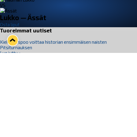
VS
Lukko — Ässät
Osta liput
Tuoreimmat uutiset
Kiekko-Espoo voittaa historian ensimmäisen naisten
Pitsiturnauksen
Lue juttu »
Pitsiturnauksen päiväliput on loppuunmyyty – Pitsitunnelmaan
pääset myös Marina Vistan terassilla
Lue juttu »
Lukko ja pirkanmaalainen vaatevalmistaja Nousu yhteistyöhön
Lue juttu »
Aapo Vanninen Nuorten Leijonien mukana
Lue juttu »
Rauman Lukko Oy on ostanut Marina Vista Oy:n liiketoiminnan
Raumalta
Lue juttu »