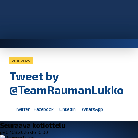
21.11.2025
Tweet by
@TeamRaumanLukko
Twitter
Facebook
LinkedIn
WhatsApp
Seuraava kotiottelu
pe 07.08.2026 klo 10:00