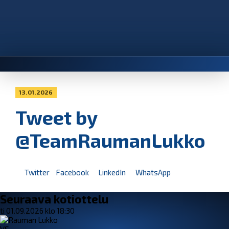
13.01.2026
Tweet by
@TeamRaumanLukko
Twitter
Facebook
LinkedIn
WhatsApp
Seuraava kotiottelu
ti 01.09.2026 klo 18:30