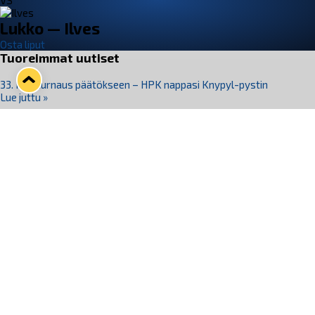
VS
Lukko — Ilves
Osta liput
Tuoreimmat uutiset
33. Pitsiturnaus päätökseen – HPK nappasi Knypyl-pystin
Lue juttu »
Otteluliput juhlakaudelle 26–27 nyt myynnissä!
Lue juttu »
Kiekko-Espoo voittaa historian ensimmäisen naisten
Pitsiturnauksen
Lue juttu »
Pitsiturnauksen päiväliput on loppuunmyyty – Pitsitunnelmaan
pääset myös Marina Vistan terassilla
Lue juttu »
Lukko ja pirkanmaalainen vaatevalmistaja Nousu yhteistyöhön
Lue juttu »
Seuraa Lukkoa somessa