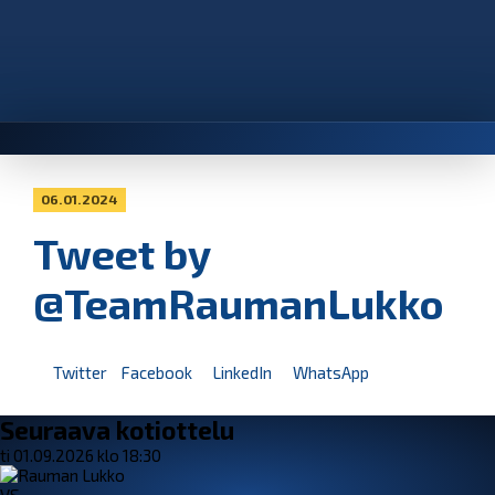
06.01.2024
Tweet by
@TeamRaumanLukko
Twitter
Facebook
LinkedIn
WhatsApp
Seuraava kotiottelu
ti 01.09.2026 klo 18:30