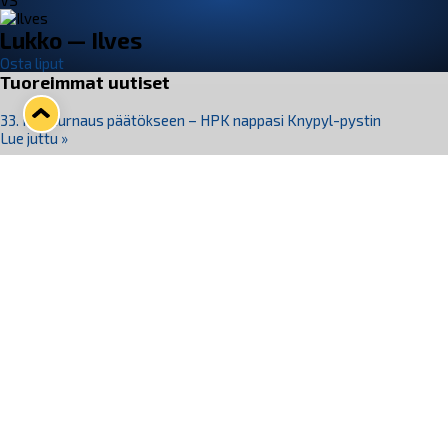
VS
Lukko — Ilves
Osta liput
Tuoreimmat uutiset
33. Pitsiturnaus päätökseen – HPK nappasi Knypyl-pystin
Lue juttu »
Otteluliput juhlakaudelle 26–27 nyt myynnissä!
Lue juttu »
Kiekko-Espoo voittaa historian ensimmäisen naisten
Pitsiturnauksen
Lue juttu »
Pitsiturnauksen päiväliput on loppuunmyyty – Pitsitunnelmaan
pääset myös Marina Vistan terassilla
Lue juttu »
Lukko ja pirkanmaalainen vaatevalmistaja Nousu yhteistyöhön
Lue juttu »
Seuraa Lukkoa somessa