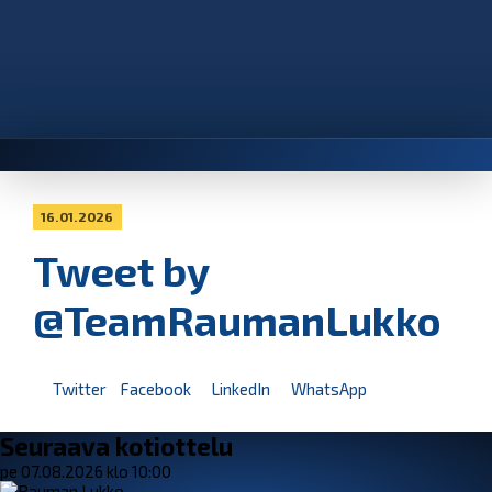
16.01.2026
Tweet by
@TeamRaumanLukko
Twitter
Facebook
LinkedIn
WhatsApp
Seuraava kotiottelu
pe 07.08.2026 klo 10:00