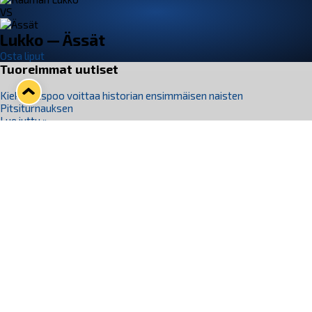
VS
Lukko — Ässät
Osta liput
Tuoreimmat uutiset
Kiekko-Espoo voittaa historian ensimmäisen naisten
Pitsiturnauksen
Lue juttu »
Pitsiturnauksen päiväliput on loppuunmyyty – Pitsitunnelmaan
pääset myös Marina Vistan terassilla
Lue juttu »
Lukko ja pirkanmaalainen vaatevalmistaja Nousu yhteistyöhön
Lue juttu »
Aapo Vanninen Nuorten Leijonien mukana
Lue juttu »
Rauman Lukko Oy on ostanut Marina Vista Oy:n liiketoiminnan
Raumalta
Lue juttu »