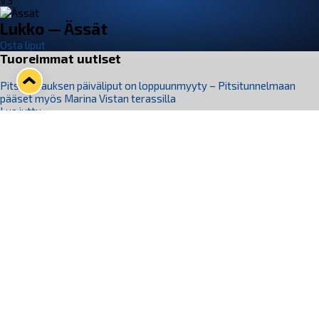
VS
Lukko — Ässät
Osta liput
Tuoreimmat uutiset
Pitsiturnauksen päiväliput on loppuunmyyty – Pitsitunnelmaan
pääset myös Marina Vistan terassilla
Lue juttu »
Lukko ja pirkanmaalainen vaatevalmistaja Nousu yhteistyöhön
Lue juttu »
Aapo Vanninen Nuorten Leijonien mukana
Lue juttu »
Rauman Lukko Oy on ostanut Marina Vista Oy:n liiketoiminnan
Raumalta
Lue juttu »
Varausviikonloppu oli kiireinen Jakub Florisille
Lue juttu »
Seuraa Lukkoa somessa