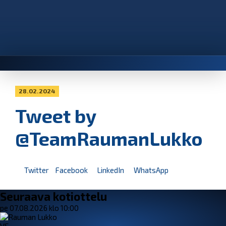
28.02.2024
Tweet by
@TeamRaumanLukko
Twitter
Facebook
LinkedIn
WhatsApp
Seuraava kotiottelu
pe 07.08.2026 klo 10:00