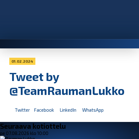
01.02.2024
Tweet by
@TeamRaumanLukko
Twitter
Facebook
LinkedIn
WhatsApp
Seuraava kotiottelu
pe 07.08.2026 klo 10:00