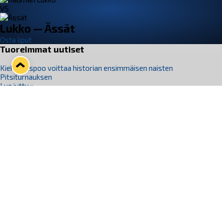
VS
Lukko — Ässät
Osta liput
Tuoreimmat uutiset
Kiekko-Espoo voittaa historian ensimmäisen naisten
Pitsiturnauksen
Lue juttu »
Pitsiturnauksen päiväliput on loppuunmyyty – Pitsitunnelmaan
pääset myös Marina Vistan terassilla
Lue juttu »
Lukko ja pirkanmaalainen vaatevalmistaja Nousu yhteistyöhön
Lue juttu »
Aapo Vanninen Nuorten Leijonien mukana
Lue juttu »
Rauman Lukko Oy on ostanut Marina Vista Oy:n liiketoiminnan
Raumalta
Lue juttu »