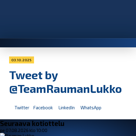
03.10.2025
Tweet by
@TeamRaumanLukko
Twitter
Facebook
LinkedIn
WhatsApp
Seuraava kotiottelu
pe 07.08.2026 klo 10:00