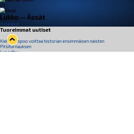
VS
Lukko — Ässät
Osta liput
Tuoreimmat uutiset
Kiekko-Espoo voittaa historian ensimmäisen naisten
Pitsiturnauksen
Lue juttu »
Pitsiturnauksen päiväliput on loppuunmyyty – Pitsitunnelmaan
pääset myös Marina Vistan terassilla
Lue juttu »
Lukko ja pirkanmaalainen vaatevalmistaja Nousu yhteistyöhön
Lue juttu »
Aapo Vanninen Nuorten Leijonien mukana
Lue juttu »
Rauman Lukko Oy on ostanut Marina Vista Oy:n liiketoiminnan
Raumalta
Lue juttu »