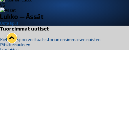
VS
Lukko — Ässät
Osta liput
Tuoreimmat uutiset
Kiekko-Espoo voittaa historian ensimmäisen naisten
Pitsiturnauksen
Lue juttu »
Pitsiturnauksen päiväliput on loppuunmyyty – Pitsitunnelmaan
pääset myös Marina Vistan terassilla
Lue juttu »
Lukko ja pirkanmaalainen vaatevalmistaja Nousu yhteistyöhön
Lue juttu »
Aapo Vanninen Nuorten Leijonien mukana
Lue juttu »
Rauman Lukko Oy on ostanut Marina Vista Oy:n liiketoiminnan
Raumalta
Lue juttu »