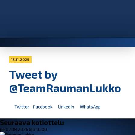
15.11.2025
Tweet by
@TeamRaumanLukko
Twitter
Facebook
LinkedIn
WhatsApp
Seuraava kotiottelu
pe 07.08.2026 klo 10:00