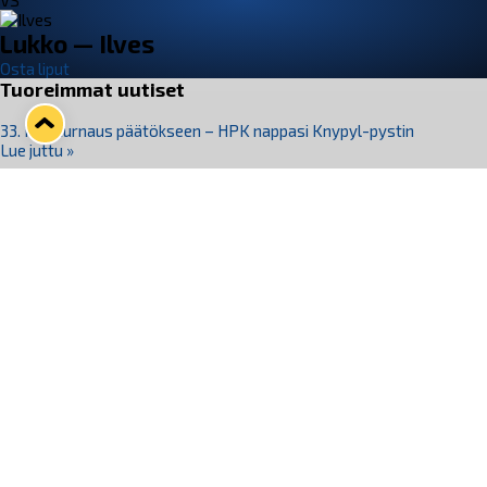
VS
Lukko — Ilves
Osta liput
Tuoreimmat uutiset
33. Pitsiturnaus päätökseen – HPK nappasi Knypyl-pystin
Lue juttu »
Otteluliput juhlakaudelle 26–27 nyt myynnissä!
Lue juttu »
Kiekko-Espoo voittaa historian ensimmäisen naisten
Pitsiturnauksen
Lue juttu »
Pitsiturnauksen päiväliput on loppuunmyyty – Pitsitunnelmaan
pääset myös Marina Vistan terassilla
Lue juttu »
Lukko ja pirkanmaalainen vaatevalmistaja Nousu yhteistyöhön
Lue juttu »
Seuraa Lukkoa somessa