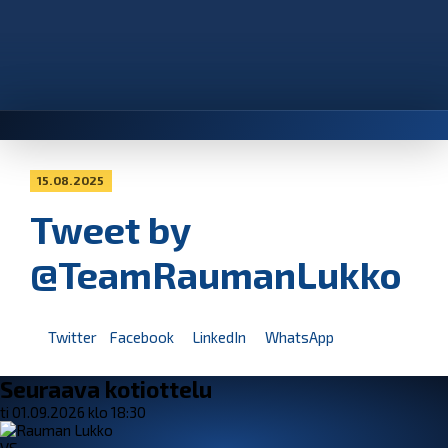
15.08.2025
Tweet by
@TeamRaumanLukko
Twitter
Facebook
LinkedIn
WhatsApp
Seuraava kotiottelu
ti 01.09.2026 klo 18:30