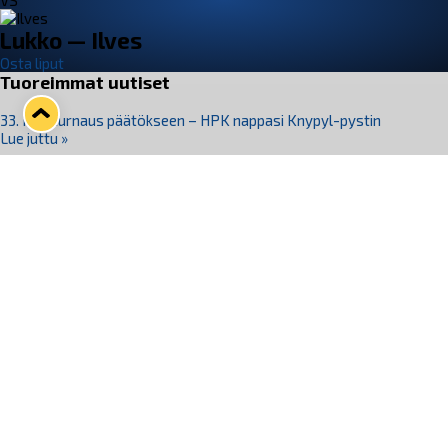
VS
Lukko — Ilves
Osta liput
Tuoreimmat uutiset
33. Pitsiturnaus päätökseen – HPK nappasi Knypyl-pystin
Lue juttu »
Otteluliput juhlakaudelle 26–27 nyt myynnissä!
Lue juttu »
Kiekko-Espoo voittaa historian ensimmäisen naisten
Pitsiturnauksen
Lue juttu »
Pitsiturnauksen päiväliput on loppuunmyyty – Pitsitunnelmaan
pääset myös Marina Vistan terassilla
Lue juttu »
Lukko ja pirkanmaalainen vaatevalmistaja Nousu yhteistyöhön
Lue juttu »
Seuraa Lukkoa somessa