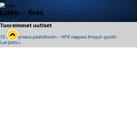
VS
Lukko — Ilves
Osta liput
Tuoreimmat uutiset
33. Pitsiturnaus päätökseen – HPK nappasi Knypyl-pystin
Lue juttu »
Otteluliput juhlakaudelle 26–27 nyt myynnissä!
Lue juttu »
Kiekko-Espoo voittaa historian ensimmäisen naisten
Pitsiturnauksen
Lue juttu »
Pitsiturnauksen päiväliput on loppuunmyyty – Pitsitunnelmaan
pääset myös Marina Vistan terassilla
Lue juttu »
Lukko ja pirkanmaalainen vaatevalmistaja Nousu yhteistyöhön
Lue juttu »
Seuraa Lukkoa somessa