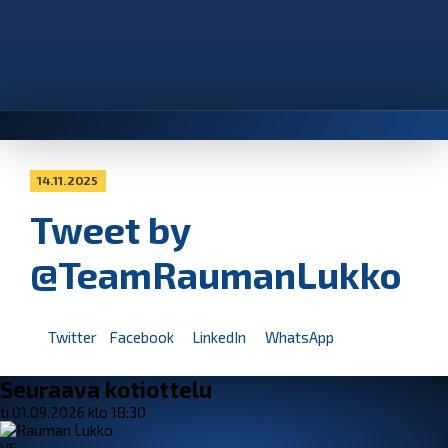
14.11.2025
Tweet by
@TeamRaumanLukko
Twitter
Facebook
LinkedIn
WhatsApp
Seuraava kotiottelu
ti 01.09.2026 klo 18:30