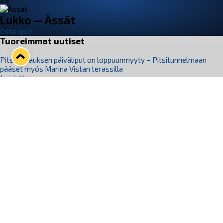
VS
Lukko — Ässät
Osta liput
Tuoreimmat uutiset
Pitsiturnauksen päiväliput on loppuunmyyty – Pitsitunnelmaan
pääset myös Marina Vistan terassilla
Lue juttu »
Lukko ja pirkanmaalainen vaatevalmistaja Nousu yhteistyöhön
Lue juttu »
Aapo Vanninen Nuorten Leijonien mukana
Lue juttu »
Rauman Lukko Oy on ostanut Marina Vista Oy:n liiketoiminnan
Raumalta
Lue juttu »
Varausviikonloppu oli kiireinen Jakub Florisille
Lue juttu »
Seuraa Lukkoa somessa