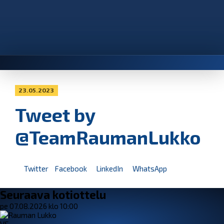
23.05.2023
Tweet by
@TeamRaumanLukko
Twitter
Facebook
LinkedIn
WhatsApp
Seuraava kotiottelu
pe 07.08.2026 klo 10:00