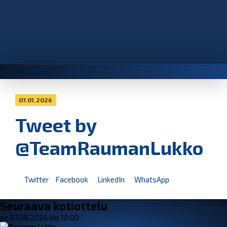
07.01.2026
Tweet by
@TeamRaumanLukko
Twitter
Facebook
LinkedIn
WhatsApp
Seuraava kotiottelu
pe 07.08.2026 klo 10:00