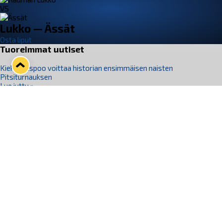
VS
Lukko — Ässät
Osta liput
Tuoreimmat uutiset
Kiekko-Espoo voittaa historian ensimmäisen naisten
Pitsiturnauksen
Lue juttu »
Pitsiturnauksen päiväliput on loppuunmyyty – Pitsitunnelmaan
pääset myös Marina Vistan terassilla
Lue juttu »
Lukko ja pirkanmaalainen vaatevalmistaja Nousu yhteistyöhön
Lue juttu »
Aapo Vanninen Nuorten Leijonien mukana
Lue juttu »
Rauman Lukko Oy on ostanut Marina Vista Oy:n liiketoiminnan
Raumalta
Lue juttu »