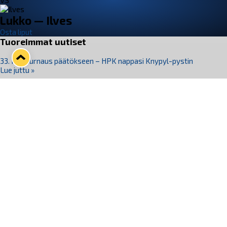
VS
Lukko — Ilves
Osta liput
Tuoreimmat uutiset
33. Pitsiturnaus päätökseen – HPK nappasi Knypyl-pystin
Lue juttu »
Otteluliput juhlakaudelle 26–27 nyt myynnissä!
Lue juttu »
Kiekko-Espoo voittaa historian ensimmäisen naisten
Pitsiturnauksen
Lue juttu »
Pitsiturnauksen päiväliput on loppuunmyyty – Pitsitunnelmaan
pääset myös Marina Vistan terassilla
Lue juttu »
Lukko ja pirkanmaalainen vaatevalmistaja Nousu yhteistyöhön
Lue juttu »
Seuraa Lukkoa somessa