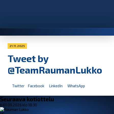
21.11.2025
Tweet by
@TeamRaumanLukko
Twitter
Facebook
LinkedIn
WhatsApp
Seuraava kotiottelu
ti 01.09.2026 klo 18:30