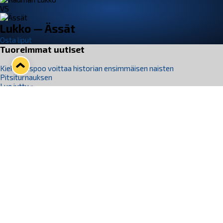
VS
Lukko — Ässät
Osta liput
Tuoreimmat uutiset
Kiekko-Espoo voittaa historian ensimmäisen naisten
Pitsiturnauksen
Lue juttu »
Pitsiturnauksen päiväliput on loppuunmyyty – Pitsitunnelmaan
pääset myös Marina Vistan terassilla
Lue juttu »
Lukko ja pirkanmaalainen vaatevalmistaja Nousu yhteistyöhön
Lue juttu »
Aapo Vanninen Nuorten Leijonien mukana
Lue juttu »
Rauman Lukko Oy on ostanut Marina Vista Oy:n liiketoiminnan
Raumalta
Lue juttu »