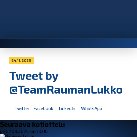
24.11.2023
Tweet by
@TeamRaumanLukko
Twitter
Facebook
LinkedIn
WhatsApp
Seuraava kotiottelu
pe 07.08.2026 klo 10:00