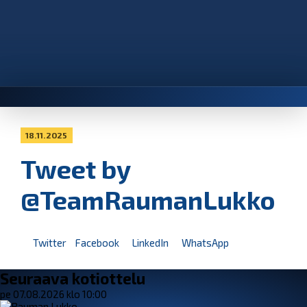
18.11.2025
Tweet by
@TeamRaumanLukko
Twitter
Facebook
LinkedIn
WhatsApp
Seuraava kotiottelu
pe 07.08.2026 klo 10:00