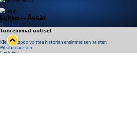
VS
Lukko — Ässät
Osta liput
Tuoreimmat uutiset
Kiekko-Espoo voittaa historian ensimmäisen naisten
Pitsiturnauksen
Lue juttu »
Pitsiturnauksen päiväliput on loppuunmyyty – Pitsitunnelmaan
pääset myös Marina Vistan terassilla
Lue juttu »
Lukko ja pirkanmaalainen vaatevalmistaja Nousu yhteistyöhön
Lue juttu »
Aapo Vanninen Nuorten Leijonien mukana
Lue juttu »
Rauman Lukko Oy on ostanut Marina Vista Oy:n liiketoiminnan
Raumalta
Lue juttu »