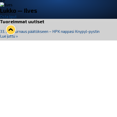
VS
Lukko — Ilves
Osta liput
Tuoreimmat uutiset
33. Pitsiturnaus päätökseen – HPK nappasi Knypyl-pystin
Lue juttu »
Otteluliput juhlakaudelle 26–27 nyt myynnissä!
Lue juttu »
Kiekko-Espoo voittaa historian ensimmäisen naisten
Pitsiturnauksen
Lue juttu »
Pitsiturnauksen päiväliput on loppuunmyyty – Pitsitunnelmaan
pääset myös Marina Vistan terassilla
Lue juttu »
Lukko ja pirkanmaalainen vaatevalmistaja Nousu yhteistyöhön
Lue juttu »
Seuraa Lukkoa somessa