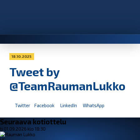
18.10.2025
Tweet by
@TeamRaumanLukko
Twitter
Facebook
LinkedIn
WhatsApp
Seuraava kotiottelu
ti 01.09.2026 klo 18:30