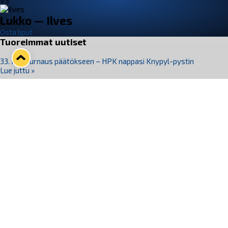
VS
Lukko — Ilves
Osta liput
Tuoreimmat uutiset
33. Pitsiturnaus päätökseen – HPK nappasi Knypyl-pystin
Lue juttu »
Otteluliput juhlakaudelle 26–27 nyt myynnissä!
Lue juttu »
Kiekko-Espoo voittaa historian ensimmäisen naisten
Pitsiturnauksen
Lue juttu »
Pitsiturnauksen päiväliput on loppuunmyyty – Pitsitunnelmaan
pääset myös Marina Vistan terassilla
Lue juttu »
Lukko ja pirkanmaalainen vaatevalmistaja Nousu yhteistyöhön
Lue juttu »
Seuraa Lukkoa somessa