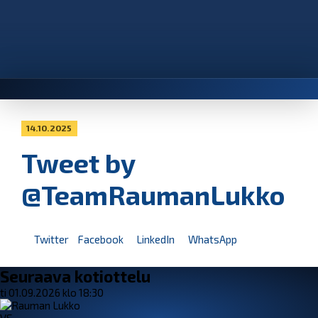
14.10.2025
Tweet by
@TeamRaumanLukko
Twitter
Facebook
LinkedIn
WhatsApp
Seuraava kotiottelu
ti 01.09.2026 klo 18:30