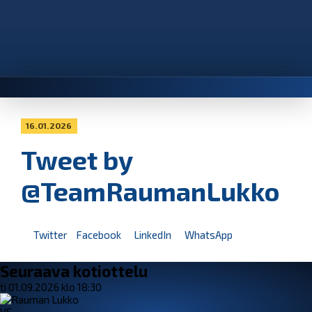
16.01.2026
Tweet by
@TeamRaumanLukko
Twitter
Facebook
LinkedIn
WhatsApp
Seuraava kotiottelu
ti 01.09.2026 klo 18:30