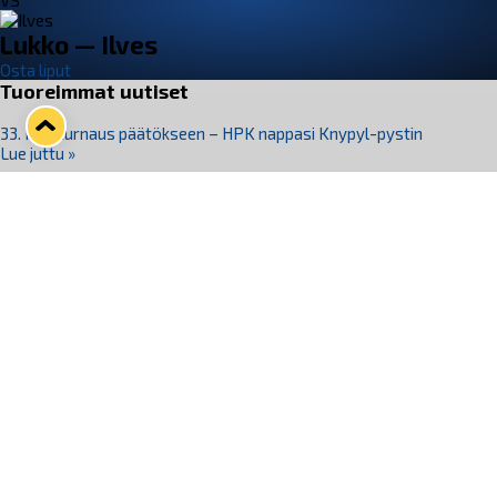
VS
Lukko — Ilves
Osta liput
Tuoreimmat uutiset
33. Pitsiturnaus päätökseen – HPK nappasi Knypyl-pystin
Lue juttu »
Otteluliput juhlakaudelle 26–27 nyt myynnissä!
Lue juttu »
Kiekko-Espoo voittaa historian ensimmäisen naisten
Pitsiturnauksen
Lue juttu »
Pitsiturnauksen päiväliput on loppuunmyyty – Pitsitunnelmaan
pääset myös Marina Vistan terassilla
Lue juttu »
Lukko ja pirkanmaalainen vaatevalmistaja Nousu yhteistyöhön
Lue juttu »
Seuraa Lukkoa somessa