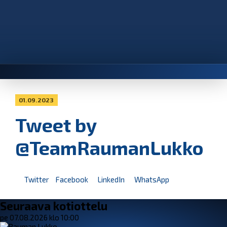
01.09.2023
Tweet by
@TeamRaumanLukko
Twitter
Facebook
LinkedIn
WhatsApp
Seuraava kotiottelu
pe 07.08.2026 klo 10:00