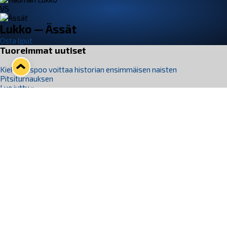
VS
Lukko — Ässät
Osta liput
Tuoreimmat uutiset
Kiekko-Espoo voittaa historian ensimmäisen naisten
Pitsiturnauksen
Lue juttu »
Pitsiturnauksen päiväliput on loppuunmyyty – Pitsitunnelmaan
pääset myös Marina Vistan terassilla
Lue juttu »
Lukko ja pirkanmaalainen vaatevalmistaja Nousu yhteistyöhön
Lue juttu »
Aapo Vanninen Nuorten Leijonien mukana
Lue juttu »
Rauman Lukko Oy on ostanut Marina Vista Oy:n liiketoiminnan
Raumalta
Lue juttu »