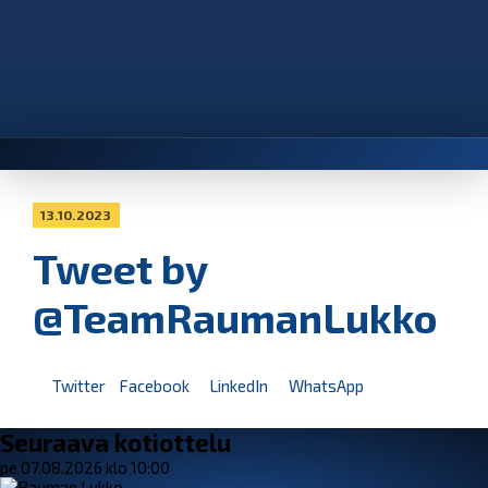
13.10.2023
Tweet by
@TeamRaumanLukko
Twitter
Facebook
LinkedIn
WhatsApp
Seuraava kotiottelu
pe 07.08.2026 klo 10:00