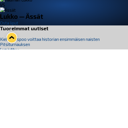
VS
Lukko — Ässät
Osta liput
Tuoreimmat uutiset
Kiekko-Espoo voittaa historian ensimmäisen naisten
Pitsiturnauksen
Lue juttu »
Pitsiturnauksen päiväliput on loppuunmyyty – Pitsitunnelmaan
pääset myös Marina Vistan terassilla
Lue juttu »
Lukko ja pirkanmaalainen vaatevalmistaja Nousu yhteistyöhön
Lue juttu »
Aapo Vanninen Nuorten Leijonien mukana
Lue juttu »
Rauman Lukko Oy on ostanut Marina Vista Oy:n liiketoiminnan
Raumalta
Lue juttu »