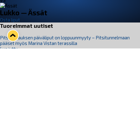
VS
Lukko — Ässät
Osta liput
Tuoreimmat uutiset
Pitsiturnauksen päiväliput on loppuunmyyty – Pitsitunnelmaan
pääset myös Marina Vistan terassilla
Lue juttu »
Lukko ja pirkanmaalainen vaatevalmistaja Nousu yhteistyöhön
Lue juttu »
Aapo Vanninen Nuorten Leijonien mukana
Lue juttu »
Rauman Lukko Oy on ostanut Marina Vista Oy:n liiketoiminnan
Raumalta
Lue juttu »
Varausviikonloppu oli kiireinen Jakub Florisille
Lue juttu »
Seuraa Lukkoa somessa