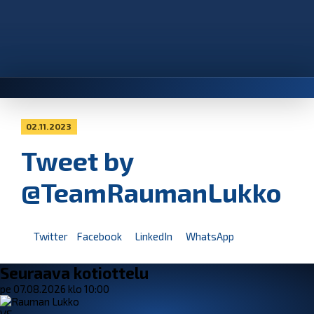
02.11.2023
Tweet by
@TeamRaumanLukko
Twitter
Facebook
LinkedIn
WhatsApp
Seuraava kotiottelu
pe 07.08.2026 klo 10:00