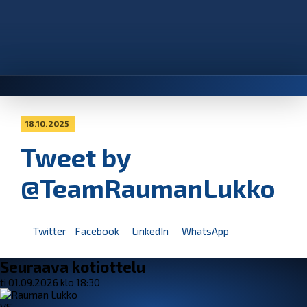
18.10.2025
Tweet by
@TeamRaumanLukko
Twitter
Facebook
LinkedIn
WhatsApp
Seuraava kotiottelu
ti 01.09.2026 klo 18:30