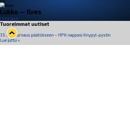
VS
Lukko — Ilves
Osta liput
Tuoreimmat uutiset
33. Pitsiturnaus päätökseen – HPK nappasi Knypyl-pystin
Lue juttu »
Otteluliput juhlakaudelle 26–27 nyt myynnissä!
Lue juttu »
Kiekko-Espoo voittaa historian ensimmäisen naisten
Pitsiturnauksen
Lue juttu »
Pitsiturnauksen päiväliput on loppuunmyyty – Pitsitunnelmaan
pääset myös Marina Vistan terassilla
Lue juttu »
Lukko ja pirkanmaalainen vaatevalmistaja Nousu yhteistyöhön
Lue juttu »
Seuraa Lukkoa somessa