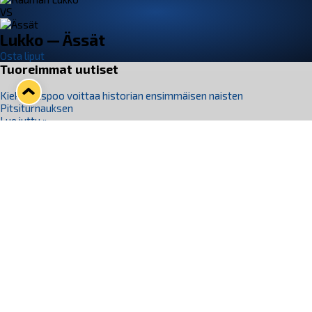
VS
Lukko — Ässät
Osta liput
Tuoreimmat uutiset
Kiekko-Espoo voittaa historian ensimmäisen naisten
Pitsiturnauksen
Lue juttu »
Pitsiturnauksen päiväliput on loppuunmyyty – Pitsitunnelmaan
pääset myös Marina Vistan terassilla
Lue juttu »
Lukko ja pirkanmaalainen vaatevalmistaja Nousu yhteistyöhön
Lue juttu »
Aapo Vanninen Nuorten Leijonien mukana
Lue juttu »
Rauman Lukko Oy on ostanut Marina Vista Oy:n liiketoiminnan
Raumalta
Lue juttu »