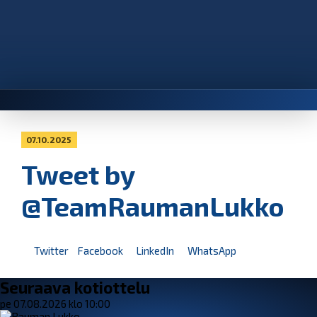
07.10.2025
Tweet by
@TeamRaumanLukko
Twitter
Facebook
LinkedIn
WhatsApp
Seuraava kotiottelu
pe 07.08.2026 klo 10:00