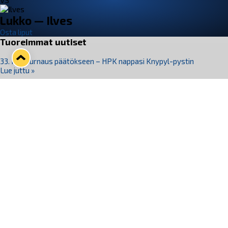
VS
Lukko — Ilves
Osta liput
Tuoreimmat uutiset
33. Pitsiturnaus päätökseen – HPK nappasi Knypyl-pystin
Lue juttu »
Otteluliput juhlakaudelle 26–27 nyt myynnissä!
Lue juttu »
Kiekko-Espoo voittaa historian ensimmäisen naisten
Pitsiturnauksen
Lue juttu »
Pitsiturnauksen päiväliput on loppuunmyyty – Pitsitunnelmaan
pääset myös Marina Vistan terassilla
Lue juttu »
Lukko ja pirkanmaalainen vaatevalmistaja Nousu yhteistyöhön
Lue juttu »
Seuraa Lukkoa somessa