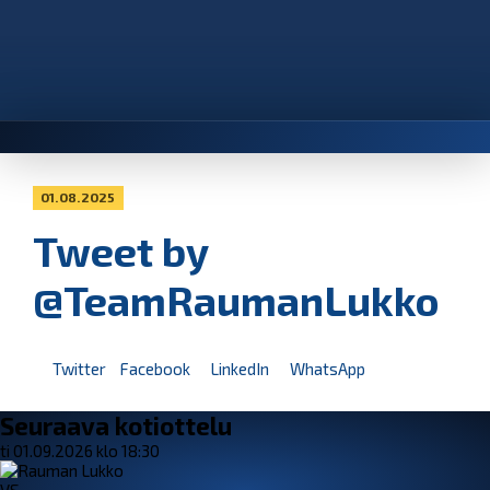
01.08.2025
Tweet by
@TeamRaumanLukko
Twitter
Facebook
LinkedIn
WhatsApp
Seuraava kotiottelu
ti 01.09.2026 klo 18:30