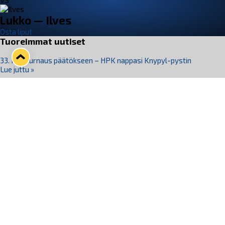
VS
Lukko — Ilves
Osta liput
Tuoreimmat uutiset
33. Pitsiturnaus päätökseen – HPK nappasi Knypyl-pystin
Lue juttu »
Otteluliput juhlakaudelle 26–27 nyt myynnissä!
Lue juttu »
Kiekko-Espoo voittaa historian ensimmäisen naisten
Pitsiturnauksen
Lue juttu »
Pitsiturnauksen päiväliput on loppuunmyyty – Pitsitunnelmaan
pääset myös Marina Vistan terassilla
Lue juttu »
Lukko ja pirkanmaalainen vaatevalmistaja Nousu yhteistyöhön
Lue juttu »
Seuraa Lukkoa somessa