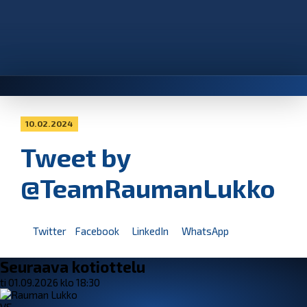
10.02.2024
Tweet by
@TeamRaumanLukko
Twitter
Facebook
LinkedIn
WhatsApp
Seuraava kotiottelu
ti 01.09.2026 klo 18:30