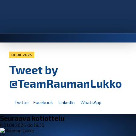
01.08.2025
Tweet by
@TeamRaumanLukko
Twitter
Facebook
LinkedIn
WhatsApp
Seuraava kotiottelu
ti 01.09.2026 klo 18:30