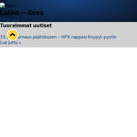
VS
Lukko — Ilves
Osta liput
Tuoreimmat uutiset
33. Pitsiturnaus päätökseen – HPK nappasi Knypyl-pystin
Lue juttu »
Otteluliput juhlakaudelle 26–27 nyt myynnissä!
Lue juttu »
Kiekko-Espoo voittaa historian ensimmäisen naisten
Pitsiturnauksen
Lue juttu »
Pitsiturnauksen päiväliput on loppuunmyyty – Pitsitunnelmaan
pääset myös Marina Vistan terassilla
Lue juttu »
Lukko ja pirkanmaalainen vaatevalmistaja Nousu yhteistyöhön
Lue juttu »
Seuraa Lukkoa somessa