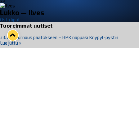
VS
Lukko — Ilves
Osta liput
Tuoreimmat uutiset
33. Pitsiturnaus päätökseen – HPK nappasi Knypyl-pystin
Lue juttu »
Otteluliput juhlakaudelle 26–27 nyt myynnissä!
Lue juttu »
Kiekko-Espoo voittaa historian ensimmäisen naisten
Pitsiturnauksen
Lue juttu »
Pitsiturnauksen päiväliput on loppuunmyyty – Pitsitunnelmaan
pääset myös Marina Vistan terassilla
Lue juttu »
Lukko ja pirkanmaalainen vaatevalmistaja Nousu yhteistyöhön
Lue juttu »
Seuraa Lukkoa somessa