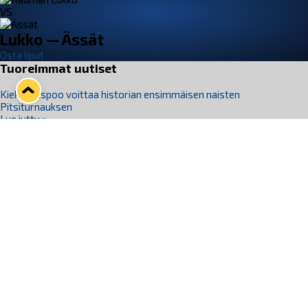
VS
Lukko — Ässät
Osta liput
Tuoreimmat uutiset
Kiekko-Espoo voittaa historian ensimmäisen naisten
Pitsiturnauksen
Lue juttu »
Pitsiturnauksen päiväliput on loppuunmyyty – Pitsitunnelmaan
pääset myös Marina Vistan terassilla
Lue juttu »
Lukko ja pirkanmaalainen vaatevalmistaja Nousu yhteistyöhön
Lue juttu »
Aapo Vanninen Nuorten Leijonien mukana
Lue juttu »
Rauman Lukko Oy on ostanut Marina Vista Oy:n liiketoiminnan
Raumalta
Lue juttu »