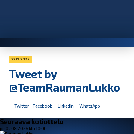
27.11.2025
Tweet by
@TeamRaumanLukko
Twitter
Facebook
LinkedIn
WhatsApp
Seuraava kotiottelu
pe 07.08.2026 klo 10:00