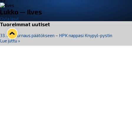
VS
Lukko — Ilves
Osta liput
Tuoreimmat uutiset
33. Pitsiturnaus päätökseen – HPK nappasi Knypyl-pystin
Lue juttu »
Otteluliput juhlakaudelle 26–27 nyt myynnissä!
Lue juttu »
Kiekko-Espoo voittaa historian ensimmäisen naisten
Pitsiturnauksen
Lue juttu »
Pitsiturnauksen päiväliput on loppuunmyyty – Pitsitunnelmaan
pääset myös Marina Vistan terassilla
Lue juttu »
Lukko ja pirkanmaalainen vaatevalmistaja Nousu yhteistyöhön
Lue juttu »
Seuraa Lukkoa somessa