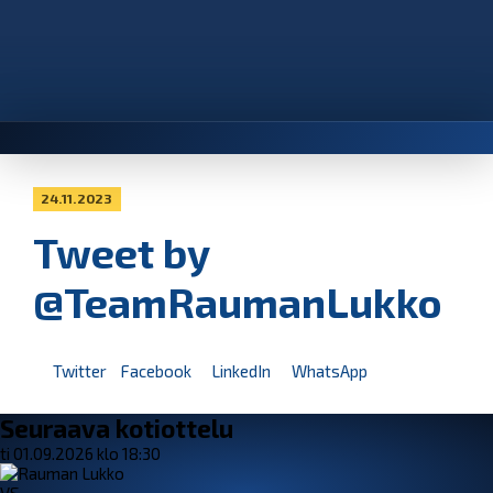
24.11.2023
Tweet by
@TeamRaumanLukko
Twitter
Facebook
LinkedIn
WhatsApp
Seuraava kotiottelu
ti 01.09.2026 klo 18:30