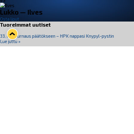
VS
Lukko — Ilves
Osta liput
Tuoreimmat uutiset
33. Pitsiturnaus päätökseen – HPK nappasi Knypyl-pystin
Lue juttu »
Otteluliput juhlakaudelle 26–27 nyt myynnissä!
Lue juttu »
Kiekko-Espoo voittaa historian ensimmäisen naisten
Pitsiturnauksen
Lue juttu »
Pitsiturnauksen päiväliput on loppuunmyyty – Pitsitunnelmaan
pääset myös Marina Vistan terassilla
Lue juttu »
Lukko ja pirkanmaalainen vaatevalmistaja Nousu yhteistyöhön
Lue juttu »
Seuraa Lukkoa somessa