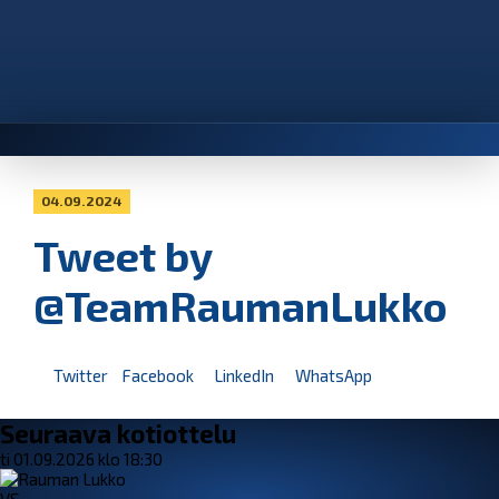
04.09.2024
Tweet by
@TeamRaumanLukko
Twitter
Facebook
LinkedIn
WhatsApp
Seuraava kotiottelu
ti 01.09.2026 klo 18:30