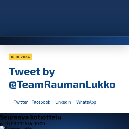
16.01.2024
Tweet by
@TeamRaumanLukko
Twitter
Facebook
LinkedIn
WhatsApp
Seuraava kotiottelu
pe 07.08.2026 klo 10:00