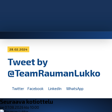
28.02.2024
Tweet by
@TeamRaumanLukko
Twitter
Facebook
LinkedIn
WhatsApp
Seuraava kotiottelu
pe 07.08.2026 klo 10:00