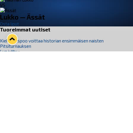
VS
Lukko — Ässät
Osta liput
Tuoreimmat uutiset
Kiekko-Espoo voittaa historian ensimmäisen naisten
Pitsiturnauksen
Lue juttu »
Pitsiturnauksen päiväliput on loppuunmyyty – Pitsitunnelmaan
pääset myös Marina Vistan terassilla
Lue juttu »
Lukko ja pirkanmaalainen vaatevalmistaja Nousu yhteistyöhön
Lue juttu »
Aapo Vanninen Nuorten Leijonien mukana
Lue juttu »
Rauman Lukko Oy on ostanut Marina Vista Oy:n liiketoiminnan
Raumalta
Lue juttu »