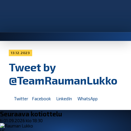
13.12.2023
Tweet by
@TeamRaumanLukko
Twitter
Facebook
LinkedIn
WhatsApp
Seuraava kotiottelu
ti 01.09.2026 klo 18:30