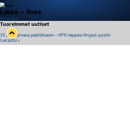
VS
Lukko — Ilves
Osta liput
Tuoreimmat uutiset
33. Pitsiturnaus päätökseen – HPK nappasi Knypyl-pystin
Lue juttu »
Otteluliput juhlakaudelle 26–27 nyt myynnissä!
Lue juttu »
Kiekko-Espoo voittaa historian ensimmäisen naisten
Pitsiturnauksen
Lue juttu »
Pitsiturnauksen päiväliput on loppuunmyyty – Pitsitunnelmaan
pääset myös Marina Vistan terassilla
Lue juttu »
Lukko ja pirkanmaalainen vaatevalmistaja Nousu yhteistyöhön
Lue juttu »
Seuraa Lukkoa somessa