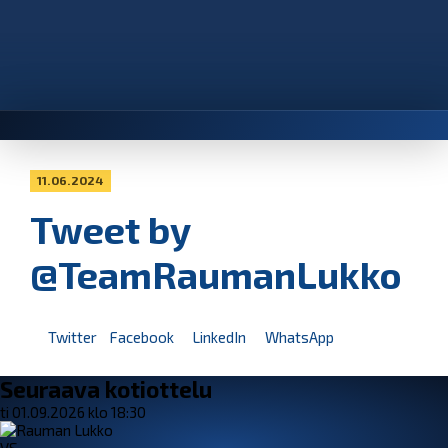
11.06.2024
Tweet by
@TeamRaumanLukko
Twitter
Facebook
LinkedIn
WhatsApp
Seuraava kotiottelu
ti 01.09.2026 klo 18:30