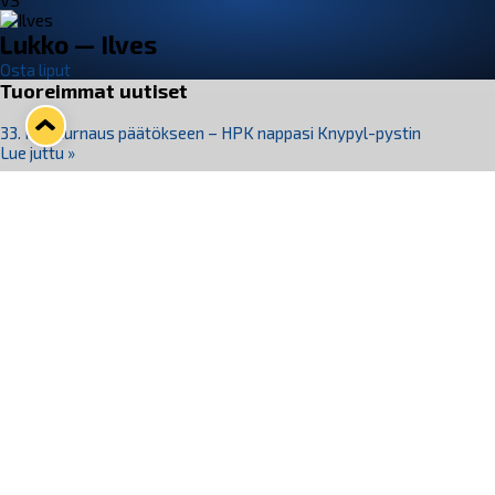
VS
Lukko — Ilves
Osta liput
Tuoreimmat uutiset
33. Pitsiturnaus päätökseen – HPK nappasi Knypyl-pystin
Lue juttu »
Otteluliput juhlakaudelle 26–27 nyt myynnissä!
Lue juttu »
Kiekko-Espoo voittaa historian ensimmäisen naisten
Pitsiturnauksen
Lue juttu »
Pitsiturnauksen päiväliput on loppuunmyyty – Pitsitunnelmaan
pääset myös Marina Vistan terassilla
Lue juttu »
Lukko ja pirkanmaalainen vaatevalmistaja Nousu yhteistyöhön
Lue juttu »
Seuraa Lukkoa somessa