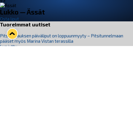
VS
Lukko — Ässät
Osta liput
Tuoreimmat uutiset
Pitsiturnauksen päiväliput on loppuunmyyty – Pitsitunnelmaan
pääset myös Marina Vistan terassilla
Lue juttu »
Lukko ja pirkanmaalainen vaatevalmistaja Nousu yhteistyöhön
Lue juttu »
Aapo Vanninen Nuorten Leijonien mukana
Lue juttu »
Rauman Lukko Oy on ostanut Marina Vista Oy:n liiketoiminnan
Raumalta
Lue juttu »
Varausviikonloppu oli kiireinen Jakub Florisille
Lue juttu »
Seuraa Lukkoa somessa