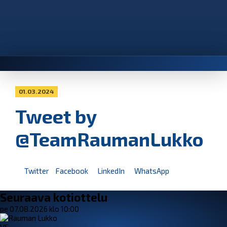
01.03.2024
Tweet by
@TeamRaumanLukko
Twitter
Facebook
LinkedIn
WhatsApp
Seuraava kotiottelu
pe 07.08.2026 klo 10:00