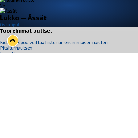
VS
Lukko — Ässät
Osta liput
Tuoreimmat uutiset
Kiekko-Espoo voittaa historian ensimmäisen naisten
Pitsiturnauksen
Lue juttu »
Pitsiturnauksen päiväliput on loppuunmyyty – Pitsitunnelmaan
pääset myös Marina Vistan terassilla
Lue juttu »
Lukko ja pirkanmaalainen vaatevalmistaja Nousu yhteistyöhön
Lue juttu »
Aapo Vanninen Nuorten Leijonien mukana
Lue juttu »
Rauman Lukko Oy on ostanut Marina Vista Oy:n liiketoiminnan
Raumalta
Lue juttu »