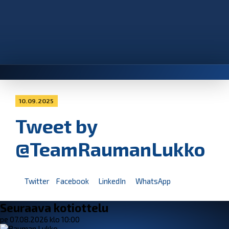
10.09.2025
Tweet by
@TeamRaumanLukko
Twitter
Facebook
LinkedIn
WhatsApp
Seuraava kotiottelu
pe 07.08.2026 klo 10:00